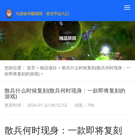
To
na
您的位置：
首页
>
精品项目
>
散兵什么时候复刻(散兵何时现身：一
款即将复刻的游戏)
>
散兵什么时候复刻(散兵何时现身：一款即将复刻的
游戏)
更新时间： 2026-01-22 06:52:52
浏览：796
散兵何时现身：一款即将复刻