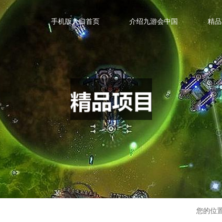
手机版入口首页
介绍九游会中国
精品
您的位