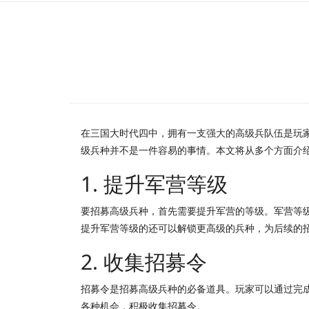
在三国大时代四中，拥有一支强大的高级兵队伍是玩
级兵种并不是一件容易的事情。本文将从多个方面介
1. 提升军营等级
要招募高级兵种，首先需要提升军营的等级。军营等
提升军营等级的还可以解锁更高级的兵种，为后续的
2. 收集招募令
招募令是招募高级兵种的必备道具。玩家可以通过完
各种机会，积极收集招募令。