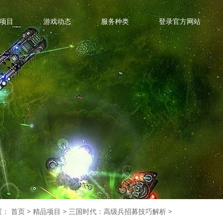
项目
游戏动态
服务种类
登录官方网站
置：
首页
>
精品项目
>
三国时代：高级兵招募技巧解析
>