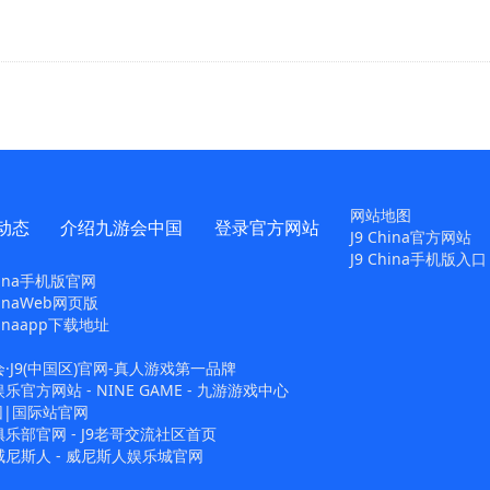
网站地图
动态
介绍九游会中国
登录官方网站
J9 China官方网站
J9 China手机版入口
China手机版官网
hinaWeb网页版
hinaapp下载地址
·J9(中国区)官网-真人游戏第一品牌
乐官方网站 - NINE GAME - 九游游戏中心
团|国际站官网
乐部官网 - J9老哥交流社区首页
尼斯人 - 威尼斯人娱乐城官网